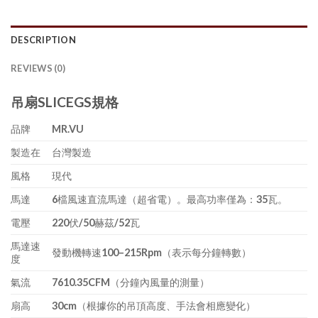
DESCRIPTION
REVIEWS (0)
吊扇SLICEGS規格
品牌
MR.VU
製造在
台灣製造
風格
現代
馬達
6檔風速直流馬達（超省電）。最高功率僅為：35瓦。
電壓
220伏/50赫茲/52瓦
馬達速
發動機轉速100–215Rpm（表示每分鐘轉數）
度
氣流
7610.35CFM（分鐘內風量的測量）
扇高
30cm（根據你的吊頂高度、手法會相應變化）