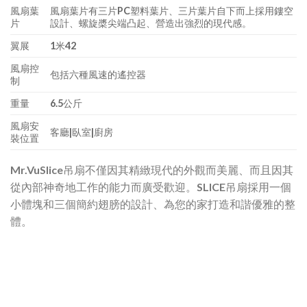
風扇葉
風扇葉片有三片PC塑料葉片、三片葉片自下而上採用鏤空
片
設計、螺旋槳尖端凸起、營造出強烈的現代感。
翼展
1米42
風扇控
包括六種風速的遙控器
制
重量
6.5公斤
風扇安
客廳|臥室|廚房
裝位置
Mr.VuSlice吊扇不僅因其精緻現代的外觀而美麗、而且因其
從內部神奇地工作的能力而廣受歡迎。SLICE吊扇採用一個
小體塊和三個簡約翅膀的設計、為您的家打造和諧優雅的整
體。