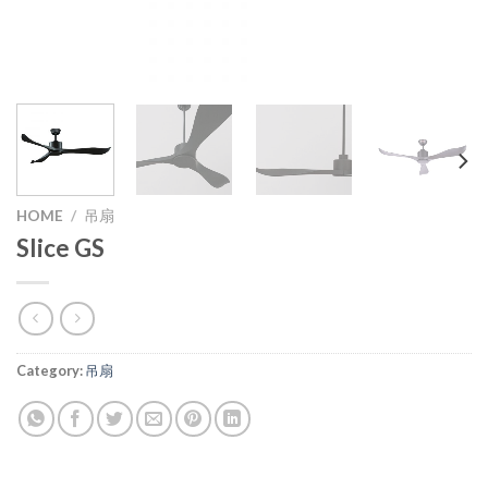
HOME
/
吊扇
Slice GS
Category:
吊扇