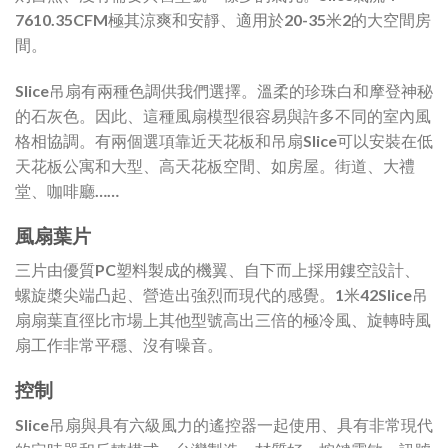
7610.35CFM極其涼爽和安靜、適用於20-35米2的大空間房
間。
Slice吊扇有兩種色調供我們選擇。溫柔的珍珠白和摩登神秘
的石灰色。因此、這種風扇模型很容易與許多不同的室內風
格相協調。有兩個選項靠近天花板和吊扇Slice可以安裝在低
天花板公寓和大型、高天花板空間、如房屋。街道、大禮
堂、咖啡廳……
風扇葉片
三片由優質PC塑料製成的機翼、自下而上採用鏤空設計、
螺旋槳尖端凸起、營造出強烈而現代的感覺。1米42Slice吊
扇扇葉直徑比市場上其他型號高出三倍的極冷風、旋轉時風
扇工作非常平穩、沒有噪音。
控制
Slice吊扇與具有六級風力的遙控器一起使用、具有非常現代