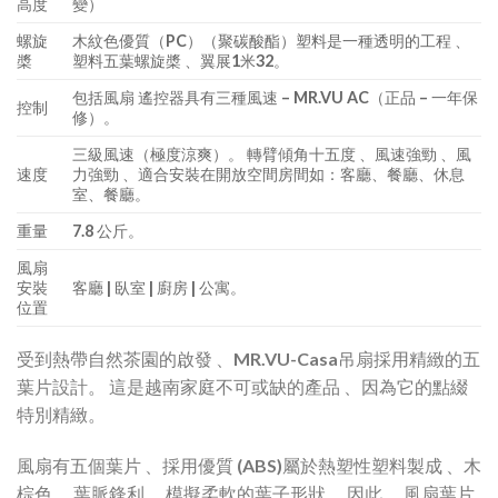
高度
變）
螺旋
木紋色優質（PC）（聚碳酸酯）塑料是一種透明的工程 、
槳
塑料五葉螺旋槳 、翼展1米32。
包括風扇 遙控器具有三種風速 – MR.VU AC（正品 – 一年保
控制
修）。
三級風速（極度涼爽）。 轉臂傾角十五度 、風速強勁 、風
速度
力強勁 、適合安裝在開放空間房間如：客廳、餐廳、休息
室、餐廳。
重量
7.8 公斤。
風扇
安裝
客廳 | 臥室 | 廚房 | 公寓。
位置
受到熱帶自然茶園的啟發 、MR.VU-Casa吊扇採用精緻的五
葉片設計。 這是越南家庭不可或缺的產品 、因為它的點綴
特別精緻。
風扇有五個葉片 、採用優質 (ABS)屬於熱塑性塑料製成 、木
棕色 、葉脈鋒利 、模擬柔軟的葉子形狀。 因此 、風扇葉片