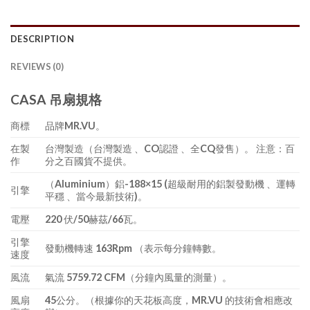
DESCRIPTION
REVIEWS (0)
CASA 吊扇規格
商標
品牌MR.VU。
在製
台灣製造（台灣製造 、CO認證 、全CQ發售）。 注意：百
作
分之百國貨不提供。
（Aluminium）鋁-188×15 (超級耐用的鋁製發動機 、運轉
引擎
平穩 、當今最新技術)。
電壓
220 伏/50赫茲/66瓦。
引擎
發動機轉速 163Rpm （表示每分鐘轉數。
速度
風流
氣流 5759.72 CFM（分鐘內風量的測量）。
風扇
45公分。（根據你的天花板高度，MR.VU 的技術會相應改